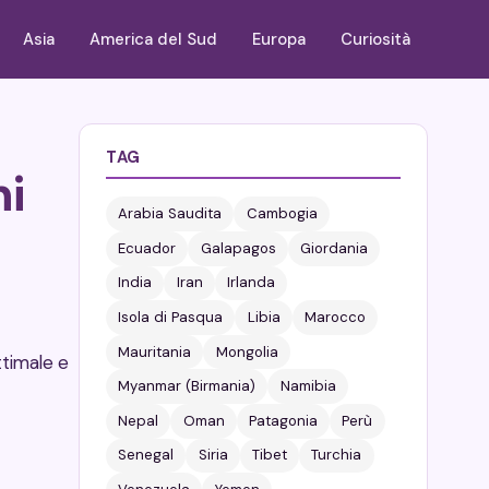
Asia
America del Sud
Europa
Curiosità
TAG
ni
Arabia Saudita
Cambogia
Ecuador
Galapagos
Giordania
India
Iran
Irlanda
Isola di Pasqua
Libia
Marocco
Mauritania
Mongolia
ttimale e
Myanmar (Birmania)
Namibia
Nepal
Oman
Patagonia
Perù
Senegal
Siria
Tibet
Turchia